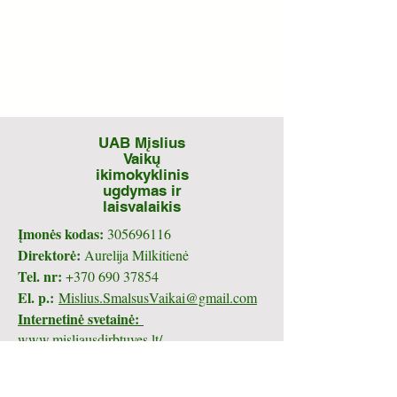
UAB Mįslius
Vaikų
ikimokyklinis
ugdymas ir
laisvalaikis
Įmonės kodas:
305696116
Direktorė:
Aurelija Milkitienė
Tel. nr:
+370 690 37854
El. p.:
Mislius.SmalsusVaikai@gmail.com
Internetinė svetainė:
www.misliausdirbtuves.lt/